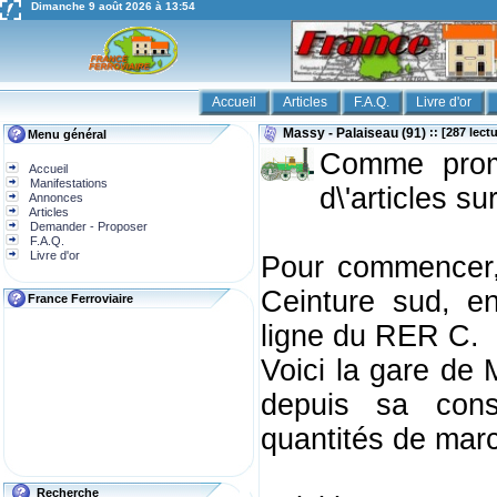
Dimanche 9 août 2026 à 13:54
Accueil
Articles
F.A.Q.
Livre d'or
Massy - Palaiseau (91)
:: [287 lect
Menu général
Comme promi
Accueil
Manifestations
d\'articles su
Annonces
Articles
Demander - Proposer
F.A.Q.
Livre d'or
Pour commencer, 
Ceinture sud, en
France Ferroviaire
ligne du RER C.
Voici la gare de 
depuis sa const
quantités de mar
Recherche