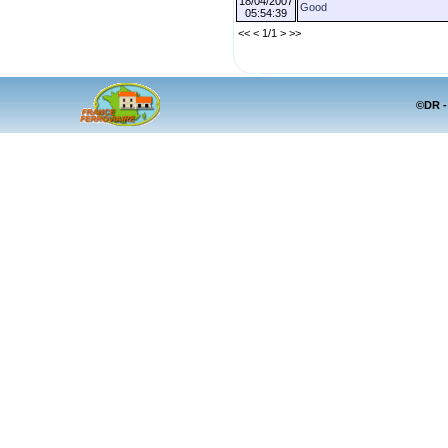
18/04/2007
Good
05:54:39
<< < 1/1 > >>
©DR -