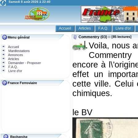
Samedi 8 août 2026 à 22:40
Accueil
Articles
F.A.Q.
Livre d'or
Commentry (03)
:: [85 lectures]
Menu général
Voila, nous a
Accueil
Manifestations
Commentry e
Annonces
Articles
encore à l\'origi
Demander - Proposer
F.A.Q.
Livre d'or
effet un import
cette ville. Celu
France Ferroviaire
chimiques.
le BV
Recherche