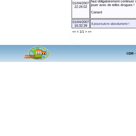
faut obligatoirement continue
01/04/2007
jouer avec de telles drogues !
22:26:02
Canard
01/04/2007
A poursuivre absolument !
16:32:39
<< < 1/1 > >>
©DR -