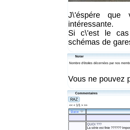
J\'éspére que 
intéressante.
Si c\'est le cas
schémas de gare
Noter
Nombre d'étoiles décernées par nos mem
Vous ne pouvez p
Commentaires
<< < 1/1 > >>
Date
QUOI ???
La série est finie ?????? Impos