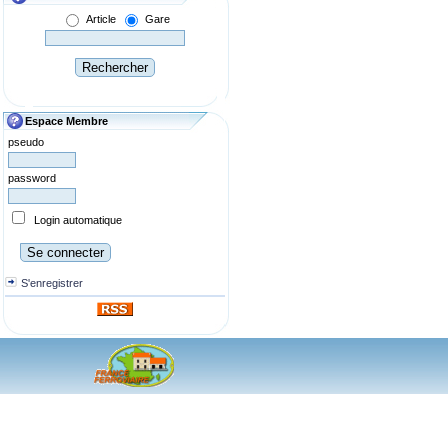
Article
Gare
Espace Membre
pseudo
password
Login automatique
S'enregistrer