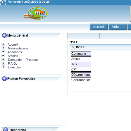
Vendredi 7 août 2026 à 05:26
Accueil
Articles
Menu général
INSEE
Accueil
INSEE
Manifestations
Annonces
Commune
Articles
Article
Demander - Proposer
F.A.Q.
INSEE
Livre d'or
CP
D?partement
France Ferroviaire
Coordonn?es
Recherche