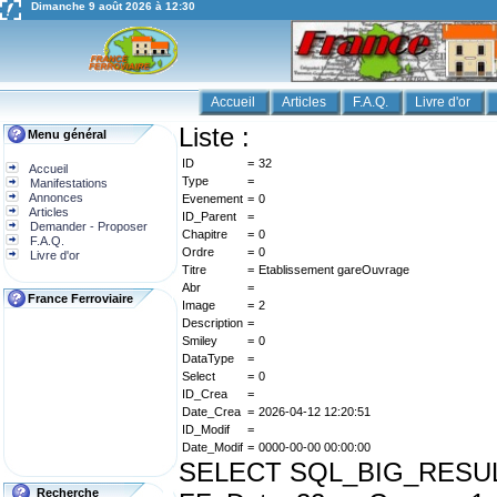
Dimanche 9 août 2026 à 12:30
Accueil
Articles
F.A.Q.
Livre d'or
Liste :
Menu général
ID
=
32
Accueil
Type
=
Manifestations
Annonces
Evenement
=
0
Articles
ID_Parent
=
Demander - Proposer
Chapitre
=
0
F.A.Q.
Ordre
=
0
Livre d'or
Titre
=
Etablissement gareOuvrage
Abr
=
France Ferroviaire
Image
=
2
Description
=
Smiley
=
0
DataType
=
Select
=
0
ID_Crea
=
Date_Crea
=
2026-04-12 12:20:51
ID_Modif
=
Date_Modif
=
0000-00-00 00:00:00
SELECT SQL_BIG_RESULT dis
Recherche