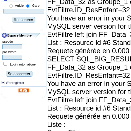
FF_Data_32 as Groupe_1 o
Article
Gare
EvtFiltre.ID_ResEnfant=32
You have an error in your 
MySQL server version for t
EvtFiltre left join FF_Data
Espace Membre
List : Resource id #6 Stan
pseudo
Requete générée en 0.000
password
SELECT SQL_BIG_RESULT dis
Login automatique
FF_Data_32 as Groupe_1 o
EvtFiltre.ID_ResEnfant=32
You have an error in your 
S'enregistrer
MySQL server version for t
EvtFiltre left join FF_Data
List : Resource id #6 Stan
Requete générée en 0.000
Liste :