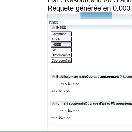
Requete générée en 0.000
INSEE
INSEE
Commune
Article
INSEE
CP
D?partement
Coordonn?es
Etablissement gareOuvrage appartenant ? la com
<< < 1/1 > >>
<< < 1/1 > >>
tunnel / souterrainOuvrage d'art et PN apparten
<< < 1/1 > >>
<< < 1/1 > >>