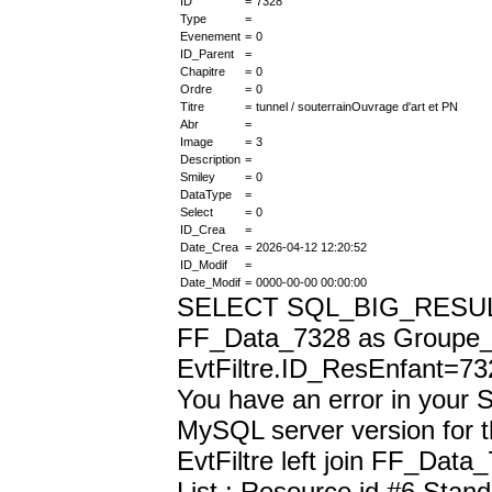
ID
=
7328
Type
=
Evenement
=
0
ID_Parent
=
Chapitre
=
0
Ordre
=
0
Titre
=
tunnel / souterrainOuvrage d'art et PN
Abr
=
Image
=
3
Description
=
Smiley
=
0
DataType
=
Select
=
0
ID_Crea
=
Date_Crea
=
2026-04-12 12:20:52
ID_Modif
=
Date_Modif
=
0000-00-00 00:00:00
SELECT SQL_BIG_RESULT dis
FF_Data_7328 as Groupe_1
EvtFiltre.ID_ResEnfant=73
You have an error in your 
MySQL server version for t
EvtFiltre left join FF_Data
List : Resource id #6 Stan