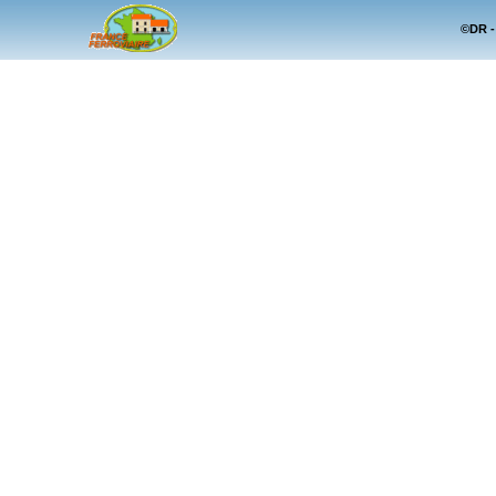
©DR -