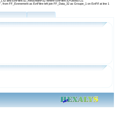
1.ID and EvtFiltre.ID_ResEnfant=32 Where EvtFiltre.ID=38560721
, from FF_Evenement as EvtFiltre left join FF_Data_32 as Groupe_1 on EvtFil' at line 1