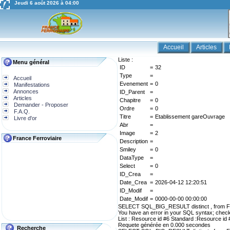
Jeudi 6 août 2026 à 04:00
Accueil
Articles
Liste :
Menu général
ID
=
32
Type
=
Accueil
Evenement
=
0
Manifestations
Annonces
ID_Parent
=
Articles
Chapitre
=
0
Demander - Proposer
Ordre
=
0
F.A.Q.
Titre
=
Etablissement gareOuvrage
Livre d'or
Abr
=
Image
=
2
France Ferroviaire
Description
=
Smiley
=
0
DataType
=
Select
=
0
ID_Crea
=
Date_Crea
=
2026-04-12 12:20:51
ID_Modif
=
Date_Modif
=
0000-00-00 00:00:00
SELECT SQL_BIG_RESULT distinct , from FF_
You have an error in your SQL syntax; check 
List : Resource id #6 Standard :Resource id 
Requete générée en 0.000 secondes
Recherche