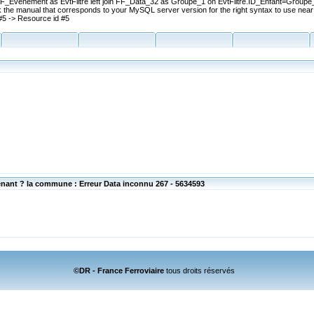
Evenement as EvtFiltre left join FF_Data_32 as Groupe_1 on EvtFiltre.ID_Enfant=Groupe_
the manual that corresponds to your MySQL server version for the right syntax to use near '
#5 -> Resource id #5
nant ? la commune : Erreur Data inconnu 267 - 5634593
©DR - France Ferroviaire
tous droits réservés