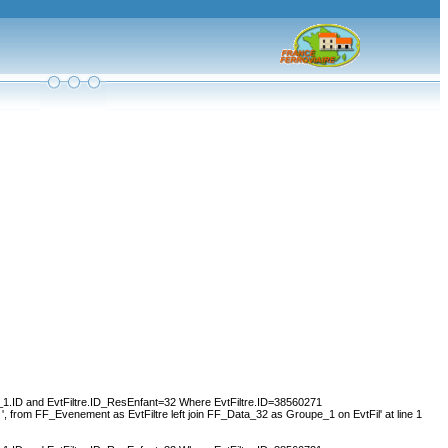
1.ID and EvtFiltre.ID_ResEnfant=32 Where EvtFiltre.ID=38560271
, from FF_Evenement as EvtFiltre left join FF_Data_32 as Groupe_1 on EvtFil' at line 1