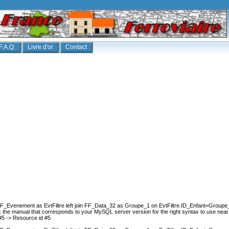
F.A.Q.
Livre d'or
Contact
Evenement as EvtFiltre left join FF_Data_32 as Groupe_1 on EvtFiltre.ID_Enfant=Groupe_
the manual that corresponds to your MySQL server version for the right syntax to use near '
#5 -> Resource id #5