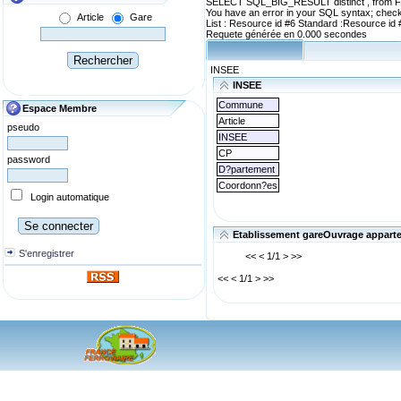
SELECT SQL_BIG_RESULT distinct , from FF_
You have an error in your SQL syntax; check 
Article
Gare
List : Resource id #6 Standard :Resource id 
Requete générée en 0.000 secondes
INSEE
INSEE
Commune
Espace Membre
Article
pseudo
INSEE
CP
password
D?partement
Coordonn?es
Login automatique
Etablissement gareOuvrage apparte
S'enregistrer
<< < 1/1 > >>
<< < 1/1 > >>