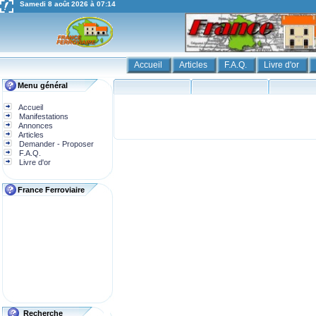
Samedi 8 août 2026 à 07:14
Accueil
Articles
F.A.Q.
Livre d'or
Menu général
Accueil
Manifestations
Annonces
Articles
Demander - Proposer
F.A.Q.
Livre d'or
France Ferroviaire
Recherche