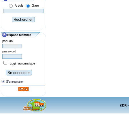
Article
Gare
Espace Membre
pseudo
password
Login automatique
S'enregistrer
©DR -