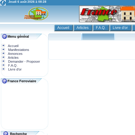
Jeudi 6 août 2026 à 08:28
Accueil
Articles
F.A.Q.
Livre d'or
Menu général
Accueil
Manifestations
Annonces
Articles
Demander - Proposer
F.A.Q.
Livre d'or
France Ferroviaire
Recherche