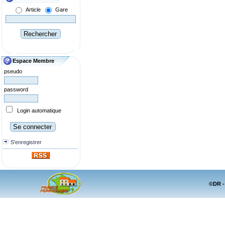
Article
Gare
Espace Membre
pseudo
password
Login automatique
S'enregistrer
©DR -