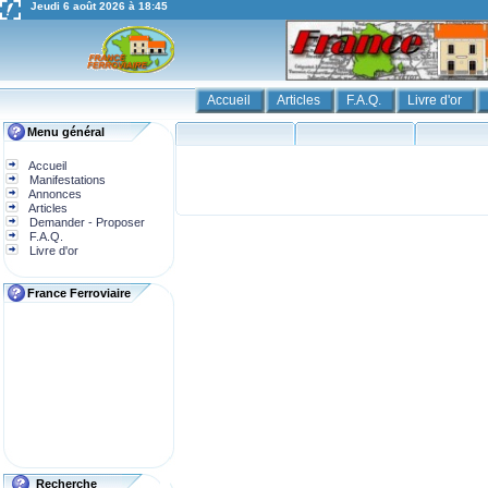
Jeudi 6 août 2026 à 18:45
Accueil
Articles
F.A.Q.
Livre d'or
Menu général
Accueil
Manifestations
Annonces
Articles
Demander - Proposer
F.A.Q.
Livre d'or
France Ferroviaire
Recherche