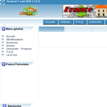
Vendredi 7 août 2026 à 13:11
Accueil
Articles
F.A.Q.
Livre d'or
Menu général
Accueil
Manifestations
Annonces
Articles
Demander - Proposer
F.A.Q.
Livre d'or
France Ferroviaire
Recherche