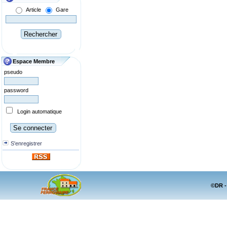
Article
Gare
Espace Membre
pseudo
password
Login automatique
S'enregistrer
©DR -