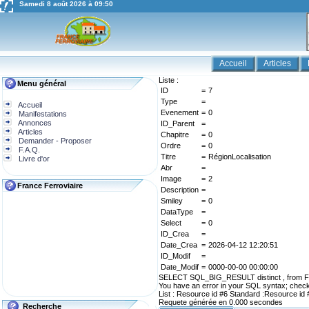
Samedi 8 août 2026 à 09:50
Accueil
Articles
Liste :
Menu général
ID
=
7
Type
=
Accueil
Evenement
=
0
Manifestations
Annonces
ID_Parent
=
Articles
Chapitre
=
0
Demander - Proposer
Ordre
=
0
F.A.Q.
Titre
=
RégionLocalisation
Livre d'or
Abr
=
Image
=
2
France Ferroviaire
Description
=
Smiley
=
0
DataType
=
Select
=
0
ID_Crea
=
Date_Crea
=
2026-04-12 12:20:51
ID_Modif
=
Date_Modif
=
0000-00-00 00:00:00
SELECT SQL_BIG_RESULT distinct , from FF_
You have an error in your SQL syntax; check 
List : Resource id #6 Standard :Resource id 
Requete générée en 0.000 secondes
Recherche