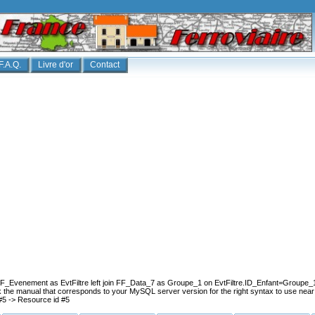
F.A.Q.
Livre d'or
Contact
Evenement as EvtFiltre left join FF_Data_7 as Groupe_1 on EvtFiltre.ID_Enfant=Groupe_1
the manual that corresponds to your MySQL server version for the right syntax to use near '
#5 -> Resource id #5