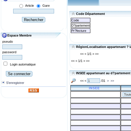
Article
Gare
Code Département
Code
D?partement
Pr?fecture
Espace Membre
pseudo
RégionLocalisation appartenant ? la
password
<< < 1/1 > >>
<< < 1/1 > >>
Login automatique
INSEE appartenant au d?partement :
<< <
/31
>
>>
S'enregistrer
INSEE