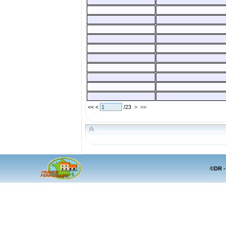
<< <
/23
>
>>
©DR -