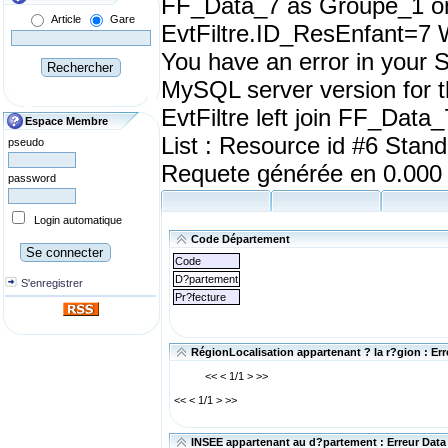
FF_Data_7 as Groupe_1 on
Article
Gare
EvtFiltre.ID_ResEnfant=7 
You have an error in your 
MySQL server version for t
EvtFiltre left join FF_Data_
Espace Membre
List : Resource id #6 Stan
pseudo
Requete générée en 0.000
password
Login automatique
Code Département
Code
D?partement
S'enregistrer
Pr?fecture
RégionLocalisation appartenant ? la r?gion : Er
<< < 1/1 > >>
<< < 1/1 > >>
INSEE appartenant au d?partement : Erreur Data