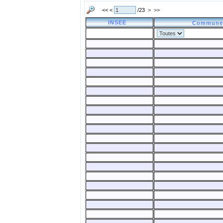
<< <
/23
>
>>
INSEE
Commun