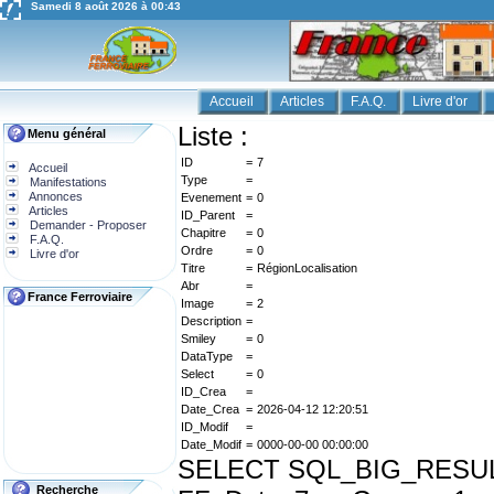
Samedi 8 août 2026 à 00:43
Accueil
Articles
F.A.Q.
Livre d'or
Liste :
Menu général
ID
=
7
Accueil
Type
=
Manifestations
Annonces
Evenement
=
0
Articles
ID_Parent
=
Demander - Proposer
Chapitre
=
0
F.A.Q.
Ordre
=
0
Livre d'or
Titre
=
RégionLocalisation
Abr
=
France Ferroviaire
Image
=
2
Description
=
Smiley
=
0
DataType
=
Select
=
0
ID_Crea
=
Date_Crea
=
2026-04-12 12:20:51
ID_Modif
=
Date_Modif
=
0000-00-00 00:00:00
SELECT SQL_BIG_RESULT dis
Recherche