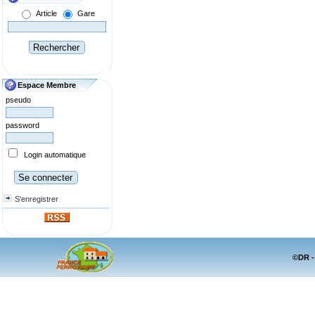
Article
Gare
Espace Membre
pseudo
password
Login automatique
S'enregistrer
©DR -