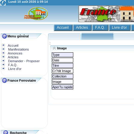
Lundi 10 août 2026 à 09:14
Accueil
Articles
F.A.Q.
Livre d'or
Menu général
:
Accueil
Image
Manifestations
Annonces
Type
Articles
Date
Demander - Proposer
F.A.Q.
Titre
Livre d'or
Cr?dit Image
Collection
France Ferroviaire
Image
Aper?u rapide
Recherche